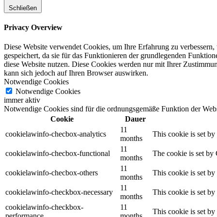
Schließen
Privacy Overview
Diese Website verwendet Cookies, um Ihre Erfahrung zu verbessern, 
gespeichert, da sie für das Funktionieren der grundlegenden Funktio
diese Website nutzen. Diese Cookies werden nur mit Ihrer Zustimmung
kann sich jedoch auf Ihren Browser auswirken.
Notwendige Cookies
Notwendige Cookies
immer aktiv
Notwendige Cookies sind für die ordnungsgemäße Funktion der Websi
Cookie
Dauer
11
cookielawinfo-checbox-analytics
This cookie is set b
months
11
cookielawinfo-checbox-functional
The cookie is set by
months
11
cookielawinfo-checbox-others
This cookie is set b
months
11
cookielawinfo-checkbox-necessary
This cookie is set b
months
cookielawinfo-checkbox-
11
This cookie is set b
performance
months