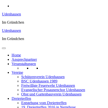
Zum
Inhalt
Udenhausen
springen
Im Gründchen
Udenhausen
Im Gründchen
Home
Ansprechpartner
Veranstaltungen
Vereine
Schützenverein Udenhausen
BSC Udenhausen 1989
Freiwillige Feuerwehr Udenhausen
Evangelischer Posaunenchor Udenhausen
Obst und Gartenbauverein Udenhausen
Dreiertreffen
Entstehung vom Dreiertreffen
19. Dreiertreffen 2016 in Nerrehuse