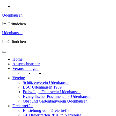
Zum
Inhalt
Udenhausen
springen
Im Gründchen
Udenhausen
Im Gründchen
Home
Ansprechpartner
Veranstaltungen
Vereine
Schützenverein Udenhausen
BSC Udenhausen 1989
Freiwillige Feuerwehr Udenhausen
Evangelischer Posaunenchor Udenhausen
Obst und Gartenbauverein Udenhausen
Dreiertreffen
Entstehung vom Dreiertreffen
19. Dreiertreffen 2016 in Nerrehuse