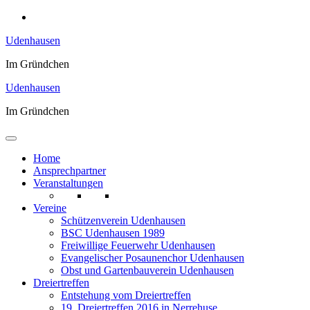
Zum
Inhalt
Udenhausen
springen
Im Gründchen
Udenhausen
Im Gründchen
Home
Ansprechpartner
Veranstaltungen
Vereine
Schützenverein Udenhausen
BSC Udenhausen 1989
Freiwillige Feuerwehr Udenhausen
Evangelischer Posaunenchor Udenhausen
Obst und Gartenbauverein Udenhausen
Dreiertreffen
Entstehung vom Dreiertreffen
19. Dreiertreffen 2016 in Nerrehuse