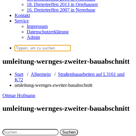
18. Dreiertreffen 2013 in Orrehausen
16. Dreiertreffen 2007 in Nerrehuse
Kontakt
Service
Impressum
Datenschutzerklärung
Admin
Suchen
nach:
umleitung-wernges-zweiter-bauabschnitt
Start
/
Allgemein
/
Straßenbauarbeiten auf L3161 und
K72
umleitung-wernges-zweiter-bauabschnitt
Ottmar Hofmann
umleitung-wernges-zweiter-bauabschnitt
Suchen