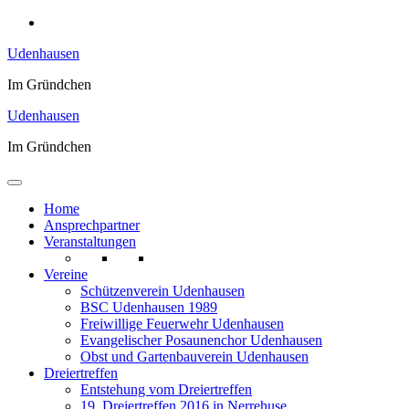
Zum
Inhalt
Udenhausen
springen
Im Gründchen
Udenhausen
Im Gründchen
Home
Ansprechpartner
Veranstaltungen
Vereine
Schützenverein Udenhausen
BSC Udenhausen 1989
Freiwillige Feuerwehr Udenhausen
Evangelischer Posaunenchor Udenhausen
Obst und Gartenbauverein Udenhausen
Dreiertreffen
Entstehung vom Dreiertreffen
19. Dreiertreffen 2016 in Nerrehuse