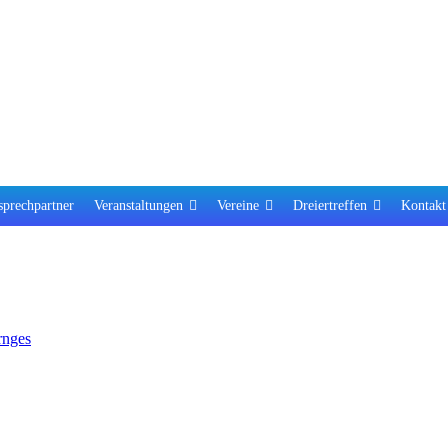
prechpartner
Veranstaltungen
Vereine
Dreiertreffen
Kontakt
rnges