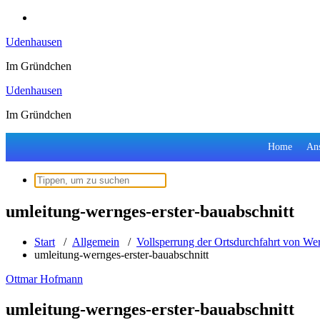
Zum
Inhalt
Udenhausen
springen
Im Gründchen
Udenhausen
Im Gründchen
Home
Ans
Suchen
nach:
umleitung-wernges-erster-bauabschnitt
Start
/
Allgemein
/
Vollsperrung der Ortsdurchfahrt von We
umleitung-wernges-erster-bauabschnitt
Ottmar Hofmann
umleitung-wernges-erster-bauabschnitt