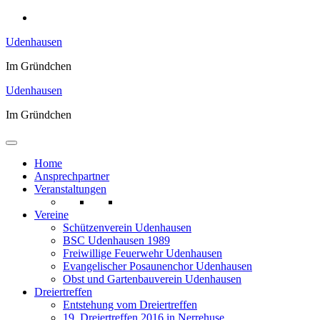
Zum
Inhalt
Udenhausen
springen
Im Gründchen
Udenhausen
Im Gründchen
Home
Ansprechpartner
Veranstaltungen
Vereine
Schützenverein Udenhausen
BSC Udenhausen 1989
Freiwillige Feuerwehr Udenhausen
Evangelischer Posaunenchor Udenhausen
Obst und Gartenbauverein Udenhausen
Dreiertreffen
Entstehung vom Dreiertreffen
19. Dreiertreffen 2016 in Nerrehuse