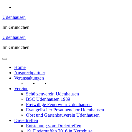
Zum
Inhalt
Udenhausen
springen
Im Gründchen
Udenhausen
Im Gründchen
Home
Ansprechpartner
Veranstaltungen
Vereine
Schützenverein Udenhausen
BSC Udenhausen 1989
Freiwillige Feuerwehr Udenhausen
Evangelischer Posaunenchor Udenhausen
Obst und Gartenbauverein Udenhausen
Dreiertreffen
Entstehung vom Dreiertreffen
19. Dreiertreffen 2016 in Nerrehuse