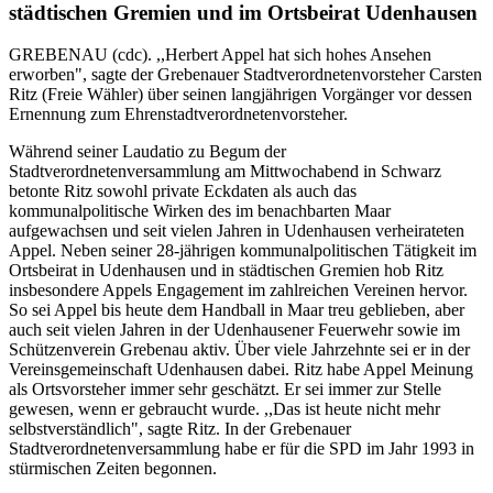
städtischen Gremien und im Ortsbeirat Udenhausen
GREBENAU (cdc). ,,Herbert Appel hat sich hohes Ansehen
erworben", sagte der Grebenauer Stadtverordnetenvorsteher Carsten
Ritz (Freie Wähler) über seinen langjährigen Vorgänger vor dessen
Ernennung zum Ehrenstadtverordnetenvorsteher.
Während seiner Laudatio zu Begum der
Stadtverordnetenversammlung am Mittwochabend in Schwarz
betonte Ritz sowohl private Eckdaten als auch das
kommunalpolitische Wirken des im benachbarten Maar
aufgewachsen und seit vielen Jahren in Udenhausen verheirateten
Appel. Neben seiner 28-jährigen kommunalpolitischen Tätigkeit im
Ortsbeirat in Udenhausen und in städtischen Gremien hob Ritz
insbesondere Appels Engagement im zahl­reichen Vereinen hervor.
So sei Appel bis heute dem Handball in Maar treu geblieben, aber
auch seit vielen Jahren in der Udenhausener Feuerwehr sowie im
Schützenverein Grebenau aktiv. Über viele Jahrzehnte sei er in der
Vereinsgemeinschaft Udenhausen dabei. Ritz habe Appel Meinung
als Ortsvorsteher immer sehr geschätzt. Er sei immer zur Stelle
gewesen, wenn er gebraucht wurde. ,,Das ist heute nicht mehr
selbstverständlich", sagte Ritz. In der Grebenauer
Stadtverordnetenversammlung habe er für die SPD im Jahr 1993 in
stürmischen Zeiten begonnen.